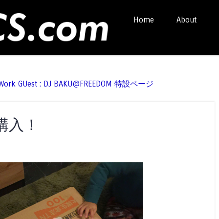
Skip to content
Home
About
Menu
t Work GUest : DJ BAKU@FREEDOM 特設ページ
購入！