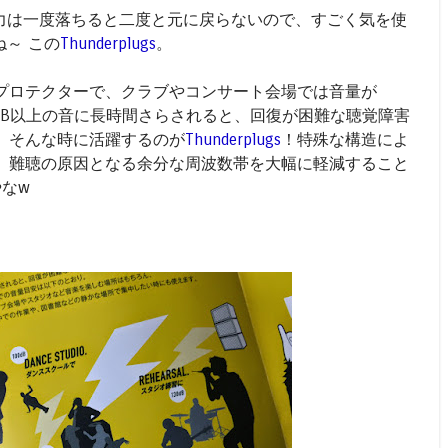
 聴力は一度落ちると二度と元に戻らないので、すごく気を使
ね～ この
Thunderplugs
。
プロテクターで、クラブやコンサート会場では音量が
80dB以上の音に長時間さらされると、回復が困難な聴覚障害
、そんな時に活躍するのが
Thunderplugs
！特殊な構造によ
、難聴の原因となる余分な周波数帯を大幅に軽減すること
やなw