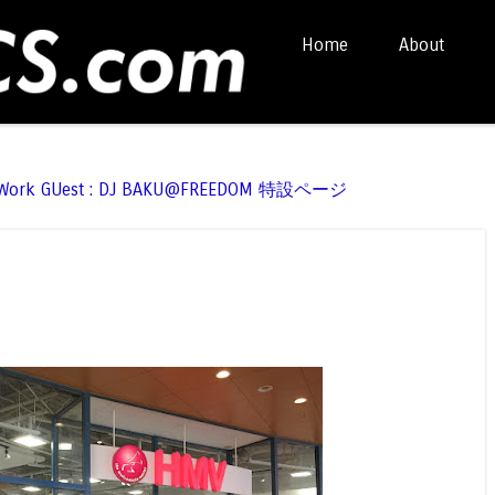
Skip to content
Home
About
Menu
t Work GUest : DJ BAKU@FREEDOM 特設ページ