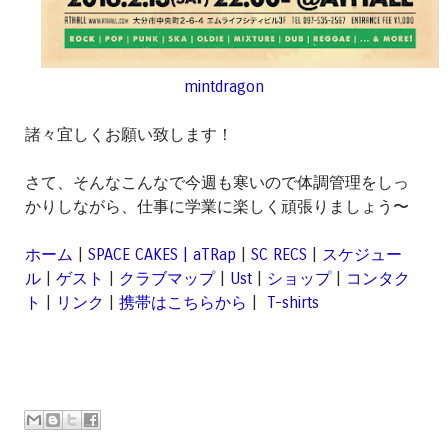
mintdragon
諸々宜しくお願い致します！
さて、そんなこんなで今週も寒いので体調管理をしっ
かりしながら、仕事に学業に楽しく頑張りましょう〜
ホーム
|
SPACE CAKES | aTRap
|
SC RECS
|
スケジュー
ル
|
ゲスト
|
クラブマップ
|
Ust
|
ショップ
|
コンタク
ト
|
リンク
|
携帯はこちらから
|
T-shirts