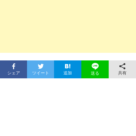
シェア
ツイート
追加
共有
送る