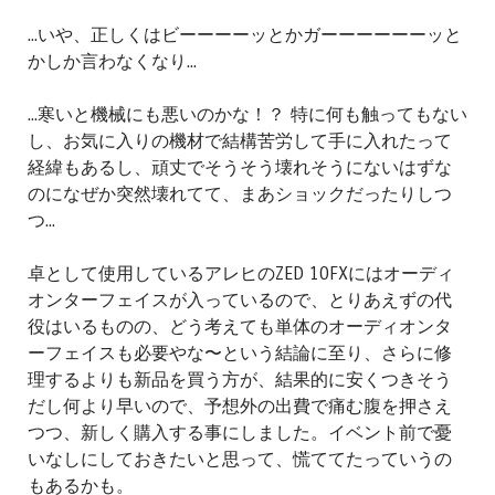
...いや、正しくはビーーーーッとかガーーーーーーッと
かしか言わなくなり...
...寒いと機械にも悪いのかな！？ 特に何も触ってもない
し、お気に入りの機材で結構苦労して手に入れたって
経緯もあるし、頑丈でそうそう壊れそうにないはずな
のになぜか突然壊れてて、まあショックだったりしつ
つ...
卓として使用しているアレヒのZED 10FXにはオーディ
オンターフェイスが入っているので、とりあえずの代
役はいるものの、どう考えても単体のオーディオンタ
ーフェイスも必要やな〜という結論に至り、さらに修
理するよりも新品を買う方が、結果的に安くつきそう
だし何より早いので、予想外の出費で痛む腹を押さえ
つつ、新しく購入する事にしました。イベント前で憂
いなしにしておきたいと思って、慌ててたっていうの
もあるかも。