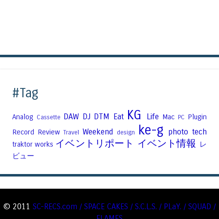
#Tag
KG
DAW
DJ
DTM
Eat
Life
Analog
Mac
Plugin
Cassette
PC
ke-g
Weekend
photo
tech
Record
Review
Travel
design
イベントリポート
イベント情報
traktor
works
レ
ビュー
© 2011
SC-RECS.com / SPACE CAKES / S.C.L.S. / PLaY. / SQUAD /
FLAMES