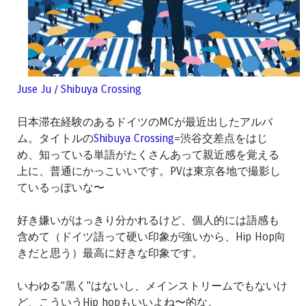
Juse Ju / Shibuya Crossing
日本滞在経験のあるドイツのMCが最近出したアルバ
ム。タイトルの
Shibuya Crossing
=渋谷交差点をはじ
め、知っている単語がたくさんあって親近感を覚える
上に、普通にかっこいいです。PVは東京各地で撮影し
ているっぽいな〜
好き嫌いがはっきり分かれるけど、個人的には語感も
含めて（ドイツ語って硬い印象が強いから、Hip Hop向
きだと思う）最高に好きな印象です。
いわゆる"黒く"はないし、メインストリームでもないけ
ど、こういうHip hopもいいよね〜的な。