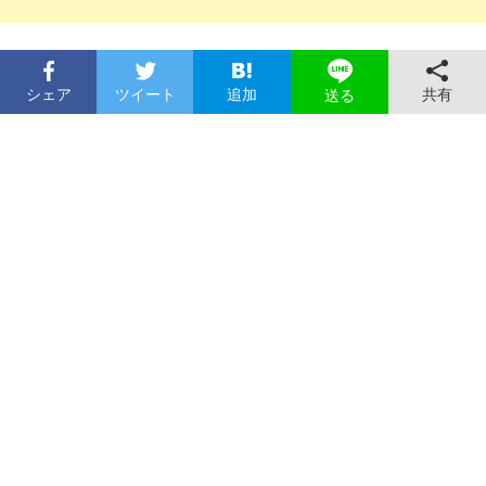
シェア
ツイート
追加
共有
送る