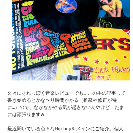
久々にそれっぽく音楽レビューでも... この手の記事って
書き始めるとかな〜り時間かかる（推敲や修正が特
に...）ので、なかなかやる気が起きないんやけど、たま
には頑張りますw
最近聞いている色々なHip hopをメインにご紹介。個人