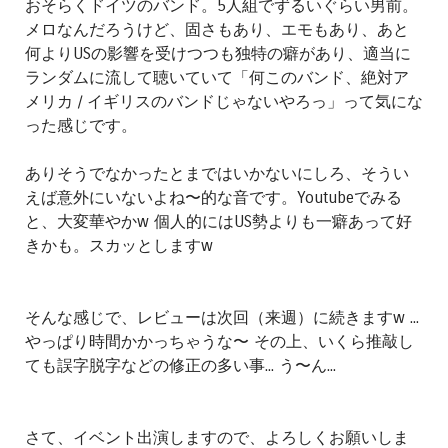
おそらくドイツのバンド。5人組でずるいぐらい男前。
メロなんだろうけど、固さもあり、エモもあり、あと
何よりUSの影響を受けつつも独特の癖があり、適当に
ランダムに流して聴いていて「何このバンド、絶対ア
メリカ / イギリスのバンドじゃないやろっ」って気にな
った感じです。
ありそうでなかったとまではいかないにしろ、そうい
えば意外にいないよね〜的な音です。Youtubeでみる
と、大変華やかw 個人的にはUS勢よりも一癖あって好
きかも。スカッとしますw
そんな感じで、レビューは次回（来週）に続きますw ...
やっぱり時間かかっちゃうな〜 その上、いくら推敲し
ても誤字脱字などの修正の多い事... う〜ん...
さて、イベント出演しますので、よろしくお願いしま