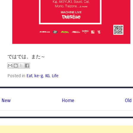
ではでは、また～
Posted in
Eat
,
ke-g
,
KG
,
Life
New
Home
Old