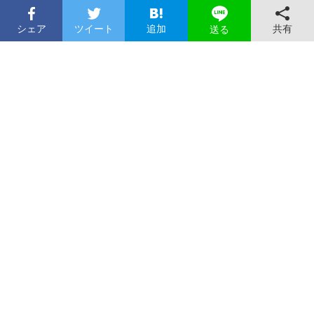
シェア
ツイート
追加
共有
送る