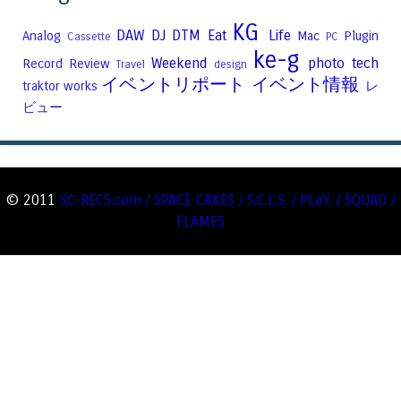
KG
DAW
DJ
DTM
Eat
Life
Analog
Mac
Plugin
Cassette
PC
ke-g
Weekend
photo
tech
Record
Review
Travel
design
イベントリポート
イベント情報
traktor
works
レ
ビュー
© 2011
SC-RECS.com / SPACE CAKES / S.C.L.S. / PLaY. / SQUAD /
FLAMES