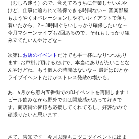
（むしろ迷う）ので、覚えてるうちに作業したいんや
けど、仕事に追われて確保できる時間ない～ 音楽部屋
もようやくオペレーションしやすいレイアウトで落ち
着いたから、2～3時間ぐらいしっかり確保したいな～
今月マシーンライブも2回あるので、それもしっかり組
み立てたいんやけどな～
次第に
お店のイベント
だけでも手一杯になりつつあり
ます...お声掛け頂けるだけで、本当にありがたいことな
んやけどね。もう個人の時間はないな～ 最近はDJとか
ライブイベントだけがストレス発散の場かも。
あ、4月から府内五番街でのDJイベントを再開します！
ビール飲みながら野外でDJは開放感があって好きで
す。商店街の皆様も応援してくれてるし、好評なので
頑張りたいと思います。
さて、告知です！今月以降もコツコツイベントに出ま