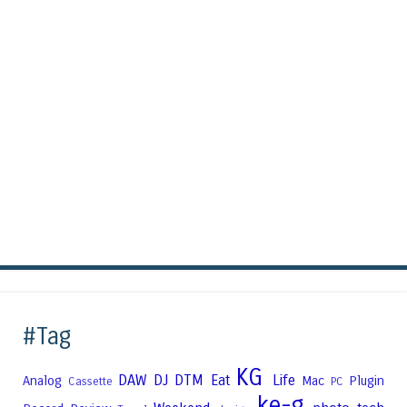
#Tag
KG
DAW
DJ
DTM
Eat
Life
Analog
Mac
Plugin
Cassette
PC
ke-g