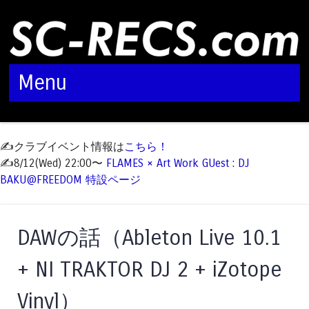
Menu
Skip to content
✍️クラブイベント情報は
こちら！
✍️8/12(Wed) 22:00〜
FLAMES × Art Work GUest : DJ
BAKU@FREEDOM 特設ページ
DAWの話（Ableton Live 10.1
+ NI TRAKTOR DJ 2 + iZotope
Vinyl）