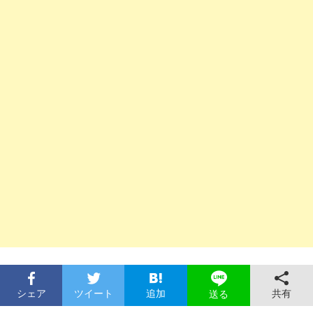
シェア
ツイート
追加
共有
送る