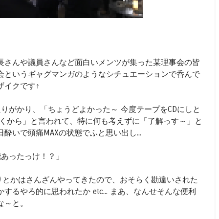
長さんや議員さんなど面白いメンツが集った某理事会の皆
会というギャグマンガのようなシチュエーションで呑んで
ザイクです↑
りがかり、「ちょうどよかった～ 今度テープをCDにしと
くから」と言われて、特に何も考えずに「了解っす～」と
酔いで頭痛MAXの状態でふと思い出し...
機能あったっけ！？」
したりとかはさんざんやってきたので、おそらく勘違いされた
るやろ的に思われたか etc... まあ、なんせそんな便利
な～と。