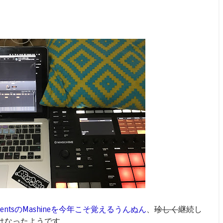
strumentsのMashineを今年こそ覚えるうんぬん
、
珍しく
継続し
はなったようです。