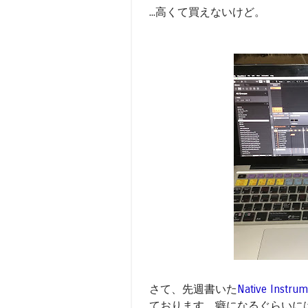
...高くて買えないけど。
さて、先週書いた
Native In
ております。癖になるぐらいに