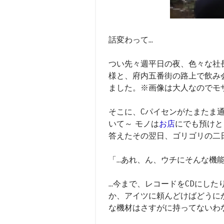
話変わって...
つい先々週平日の夜、色々な社
様と、府内五番街の路上で飲み
ました。※画像は大人なのでモ
そこに、Cパイセンがたまたま通
いて～ モノは
お店
にでも預けと
答えたその翌日、ゴリゴリの二日
「...あれ、ん、ウチにそんな
...今まで、レコードをCDに
か、アイツに頼んどけばどうにかす
な機材はさすがに持ってないわ