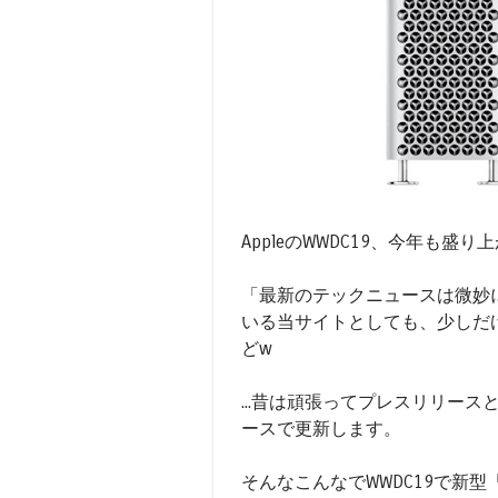
AppleのWWDC19、今年も盛
「最新のテックニュースは微妙
いる当サイトとしても、少しだけ
どw
...昔は頑張ってプレスリリー
ースで更新します。
そんなこんなでWWDC19で新型「Mac P