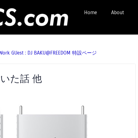
Skip to content
Home
About
Menu
t Work GUest : DJ BAKU@FREEDOM 特設ページ
驚いた話 他