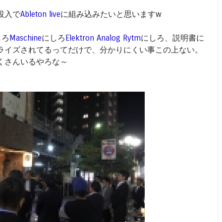
投入で
Ableton live
に組み込みたいと思いますw
しろ
Maschine
にしろ
Elektron Analog Rytm
にしろ、説明書に
ライズされてるってだけで、分かりにくい事この上ない。
くさんいるやろな～