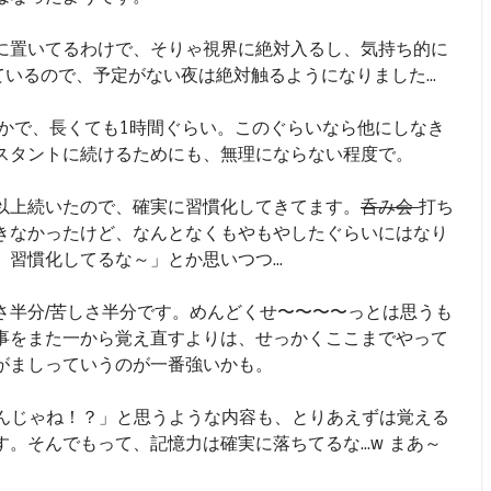
に置いてるわけで、そりゃ視界に絶対入るし、気持ち的に
ているので、予定がない夜は絶対触るようになりました...
とかで、長くても1時間ぐらい。このぐらいなら他にしなき
スタントに続けるためにも、無理にならない程度で。
以上続いたので、確実に習慣化してきてます。
呑み会
打ち
きなかったけど、なんとなくもやもやしたぐらいにはなり
習慣化してるな～」とか思いつつ...
さ半分/苦しさ半分です。めんどくせ〜〜〜〜っとは思うも
事をまた一から覚え直すよりは、せっかくここまでやって
がましっていうのが一番強いかも。
んじゃね！？」と思うような内容も、とりあえずは覚える
。そんでもって、記憶力は確実に落ちてるな...w まあ～