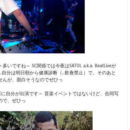
ね～ SC関係では今夜はSATOL a.k.a. BeatLiveが
！...自分は明日朝から健康診断（...飲食禁止）で、そのあと
せんが、面白そうなのでぜひっ
 NITEに自分が出演です～ 音楽イベントではないけど、合同写
ので、ぜひっ