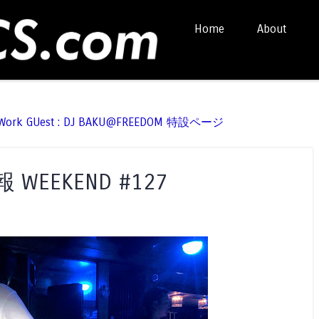
Skip to content
Home
About
Menu
t Work GUest : DJ BAKU@FREEDOM 特設ページ
EEKEND #127