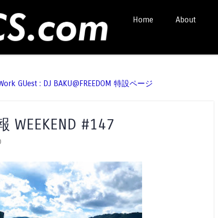
Skip to content
Home
About
Menu
t Work GUest : DJ BAKU@FREEDOM 特設ページ
EEKEND #147
0