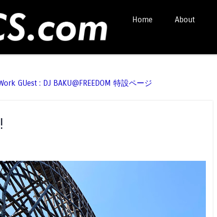
Skip to content
Home
About
Menu
t Work GUest : DJ BAKU@FREEDOM 特設ページ
!