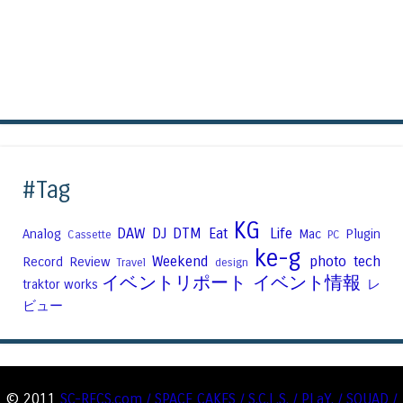
#Tag
KG
DAW
DJ
DTM
Eat
Life
Analog
Mac
Plugin
Cassette
PC
ke-g
Weekend
photo
tech
Record
Review
Travel
design
イベントリポート
イベント情報
traktor
works
レ
ビュー
© 2011
SC-RECS.com / SPACE CAKES / S.C.L.S. / PLaY. / SQUAD /