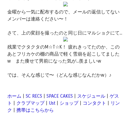
金曜から一気に配布するので、メールの返信してない
メンバーは連絡ください〜！
さて、上の変顔を撮ったのと同じ日にマルショクにて...
残業でクタクタのM☆T☆K！ 疲れきってたのか、この
あとフリカケの棚の商品で軽く雪崩を起こしてました
w また痩せて男前になった気が...羨ましいw
では、そんな感じで〜（どんな感じなんだかw）♪
ホーム
|
SC RECS
|
SPACE CAKES
|
スケジュール
|
ゲス
ト
|
クラブマップ
|
Ust
|
ショップ
|
コンタクト
|
リン
ク
|
携帯はこちらから