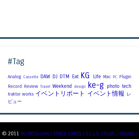
#Tag
KG
DAW
DJ
DTM
Eat
Life
Analog
Mac
Plugin
Cassette
PC
ke-g
Weekend
photo
tech
Record
Review
Travel
design
イベントリポート
イベント情報
traktor
works
レ
ビュー
© 2011
SC-RECS.com / SPACE CAKES / S.C.L.S. / PLaY. / SQUAD /