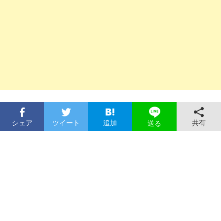
シェア
ツイート
追加
共有
送る