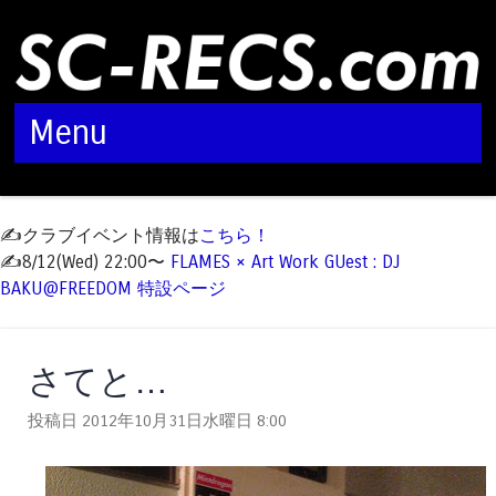
Menu
Skip to content
✍️クラブイベント情報は
こちら！
✍️8/12(Wed) 22:00〜
FLAMES × Art Work GUest : DJ
BAKU@FREEDOM 特設ページ
さてと…
投稿日 2012年10月31日水曜日
8:00