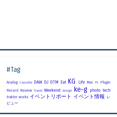
#Tag
KG
DAW
DJ
DTM
Eat
Life
Analog
Mac
Plugin
Cassette
PC
ke-g
Weekend
photo
tech
Record
Review
Travel
design
イベントリポート
イベント情報
traktor
works
レ
ビュー