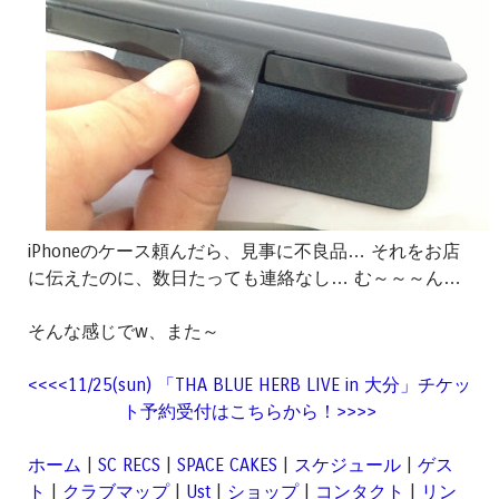
iPhoneのケース頼んだら、見事に不良品… それをお店
に伝えたのに、数日たっても連絡なし… む～～～ん…
そんな感じでw、また～
<<<<11/25(sun) 「THA BLUE HERB LIVE in 大分」チケッ
ト予約受付はこちらから！>>>>
ホーム
|
SC RECS
|
SPACE CAKES
|
スケジュール
|
ゲス
ト
|
クラブマップ
|
Ust
|
ショップ
|
コンタクト
|
リン