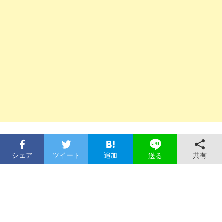
シェア
ツイート
追加
共有
送る