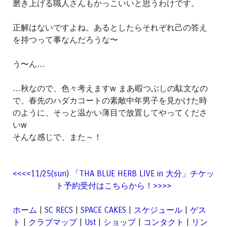
磨き上げる職人さんもかっこいいと思うわけです。
正解はないですよね。あるとしたらそれぞれ己の答え
を持つって事なんだろうな〜
う〜ん…
…秋なので、色々考えますw まあ暇つぶしの駄文なの
で、春先のハダカコートの素敵中年男子を見かけた時
のように、そっと温かい薄目で放置してやってくださ
いw
そんな感じで、また～！
<<<<11/25(sun) 「THA BLUE HERB LIVE in 大分」チケッ
ト予約受付はこちらから！>>>>
ホーム
|
SC RECS
|
SPACE CAKES
|
スケジュール
|
ゲス
ト
|
クラブマップ
|
Ust
|
ショップ
|
コンタクト
|
リン