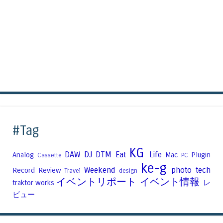
#Tag
KG
DAW
DJ
DTM
Eat
Life
Analog
Mac
Plugin
Cassette
PC
ke-g
Weekend
photo
tech
Record
Review
Travel
design
イベントリポート
イベント情報
traktor
works
レ
ビュー