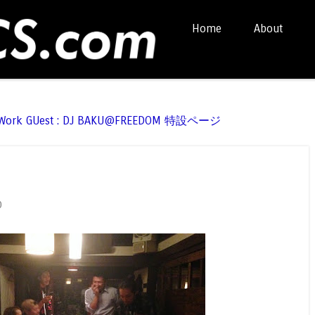
Skip to content
Home
About
Menu
t Work GUest : DJ BAKU@FREEDOM 特設ページ
0