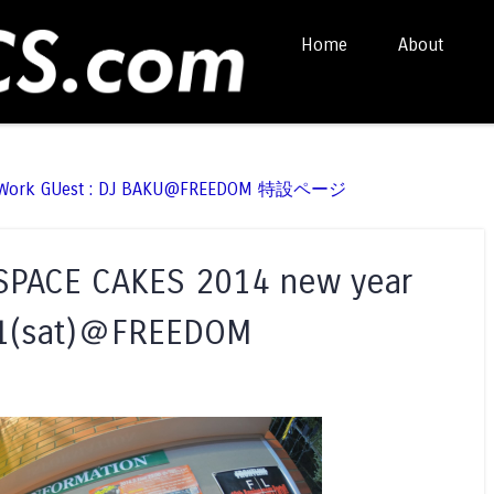
Skip to content
Home
About
Menu
t Work GUest : DJ BAKU@FREEDOM 特設ページ
 CAKES 2014 new year
1(sat)＠FREEDOM