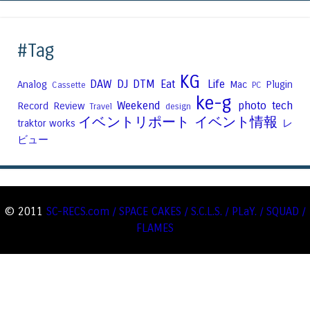
#Tag
KG
DAW
DJ
DTM
Eat
Life
Analog
Mac
Plugin
Cassette
PC
ke-g
Weekend
photo
tech
Record
Review
Travel
design
イベントリポート
イベント情報
traktor
works
レ
ビュー
© 2011
SC-RECS.com / SPACE CAKES / S.C.L.S. / PLaY. / SQUAD /
FLAMES