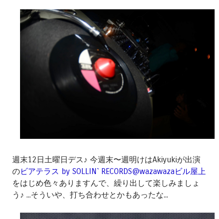
週末12日土曜日デス♪ 今週末〜週明けはAkiyukiが出演
の
ビアテラス by SOLLIN` RECORDS@wazawazaビル屋上
をはじめ色々ありますんで、繰り出して楽しみましょ
う♪ ...そういや、打ち合わせとかもあったな...