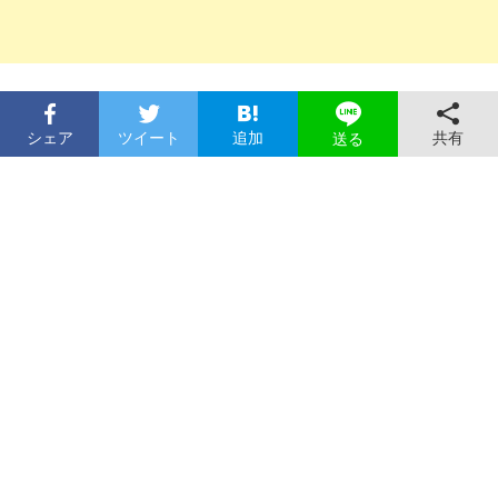
シェア
ツイート
追加
共有
送る