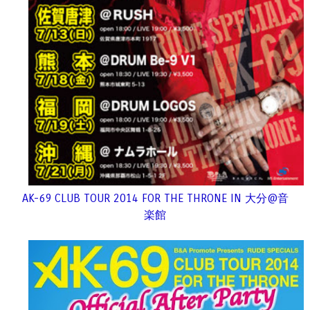
AK-69 CLUB TOUR 2014 FOR THE THRONE IN 大分@音
楽館