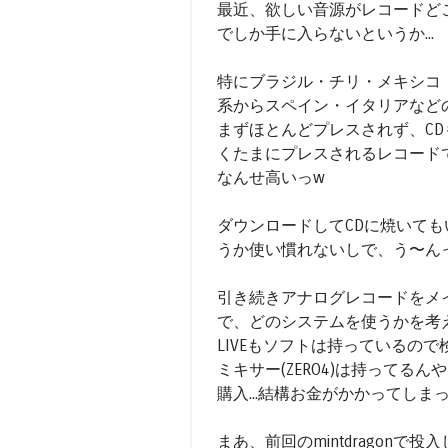
最近、欲しい音源がレコードどこ
でしか手に入らないというか...
特にブラジル・チリ・メキシコ
系からスペイン・イタリアなど
まずほとんどプレスされず、CD
くたまにプレスされるレコード
なんせ高いっw
ダウンロードしてCDに焼いても
うか使い慣れないしで、う〜ん
引き続きアナログレコードをメイ
で、どのシステムを使うかを考えて
LIVEもソフトは持っているので検
ミキサー(ZERO4)は持って
購入...結構お金がかかってしま
まあ、前回のmintdragon