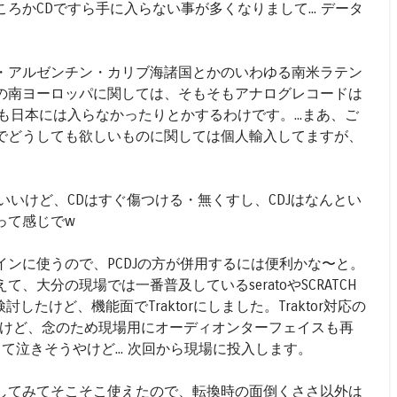
ろかCDですら手に入らない事が多くなりまして... データ
・アルゼンチン・カリブ海諸国とかのいわゆる南米ラテン
の南ヨーロッパに関しては、そもそもアナログレコードは
も日本には入らなかったりとかするわけです。...まあ、ご
でどうしても欲しいものに関しては個人輸入してますが、
いいけど、CDはすぐ傷つける・無くすし、CDJはなんとい
って感じでw
ンに使うので、PCDJの方が併用するには便利かな〜と。
、大分の現場では一番普及しているseratoやSCRATCH
討したけど、機能面でTraktorにしました。Traktor対応の
るんやけど、念のため現場用にオーディオンターフェイスも再
って泣きそうやけど... 次回から現場に投入します。
で投入してみてそこそこ使えたので、転換時の面倒くささ以外は