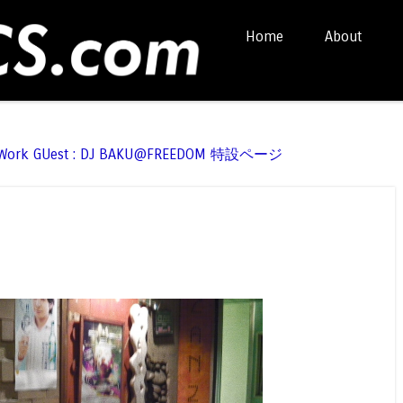
Skip to content
Home
About
Menu
t Work GUest : DJ BAKU@FREEDOM 特設ページ