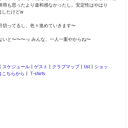
併用も思ったより違和感なかったし。安定性はやはり
る気はしたけどw
月切ってるし、色々進めていきます〜
ないと〜〜〜っ みんな、一人一案やからね〜
|
スケジュール
|
ゲスト
|
クラブマップ
|
Ust
|
ショッ
はこちらから
|
T-shirts