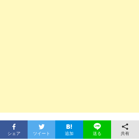
シェア
ツイート
追加
共有
送る