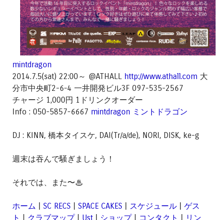
mintdragon
2014.7.5(sat) 22:00～ @ATHALL
http://www.athall.com
大
分市中央町2-6-4 一井開発ビル3F 097-535-2567
チャージ 1,000円 1ドリンクオーダー
Info : 050-5857-6667
mintdragon ミントドラゴン
DJ : KINN, 橋本タイスケ, DAI(Tr/a/de), NORI, DISK, ke-g
週末は吞んで騒ぎましょう！
それでは、また〜♨
ホーム
|
SC RECS
|
SPACE CAKES
|
スケジュール
|
ゲス
ト
|
クラブマップ
|
Ust
|
ショップ
|
コンタクト
|
リン