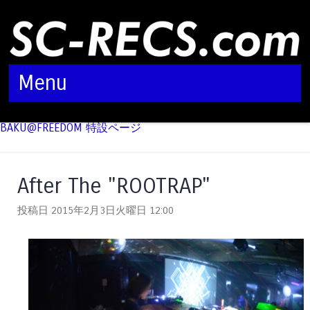
Menu
✍️クラブイベント情報は
こちら！
Skip to content
✍️8/12(Wed) 22:00〜
FLAMES × Art Work GUest : DJ
BAKU@FREEDOM 特設ページ
After The "ROOTRAP"
投稿日 2015年2月3日火曜日
12:00