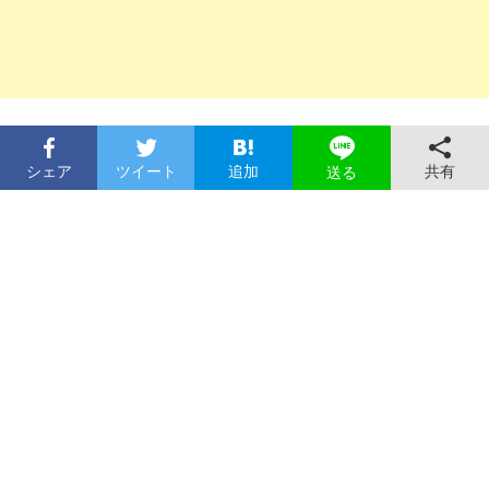
シェア
ツイート
追加
共有
送る