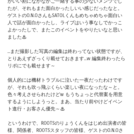
がいい割になかなかご一緒する事の少ないメンツでし
たが、それもまた面白かったしいい感じだったなと。
ゲストのO.N.OさんもSATOLくんもめちゃめちゃ面白い
人で話が面白かったし、ライブはいう事なしでかっこ
よかったしで、またこのイベントをやりたいなと思い
ました♨
...まだ撮影した写真の編集は終わってない状態ですが、
とりあえずざっくり載せておきます...w 編集終わったら
リポにでも載せます～
個人的には機材トラブルに泣いた一夜だったわけです
が、それも吹っ飛ぶくらい楽しい夜になったな～と。
色々考えさせられたけどw もうちょっと代替案を用意
するようにしようっと。まあ、当たり前やけどイベン
ト進行・お客さん優先～♨
というわけで、ROOTSのりょうくんをはじめ出演者の皆
様、関係者、ROOTSスタッフの皆様、ゲストのO.N.Oさ