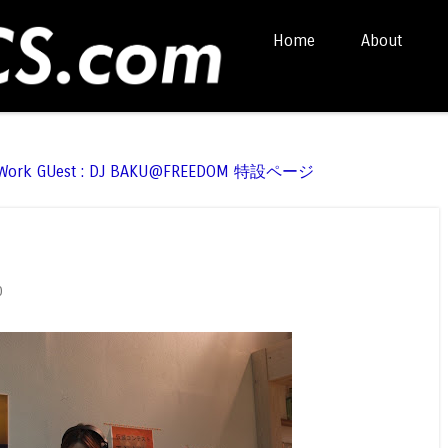
Skip to content
Home
About
Menu
t Work GUest : DJ BAKU@FREEDOM 特設ページ
0