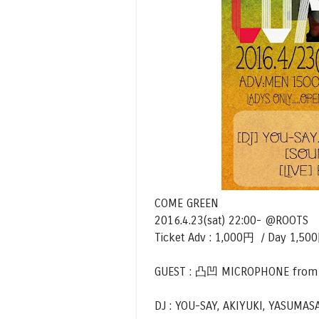
COME GREEN
2016.4.23(sat) 22:00- @ROOTS
Ticket Adv : 1,000円 / D
GUEST : 凸凹 MICROPHONE from 
DJ : YOU-SAY, AKIYUKI, YASUMASA