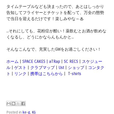
タイムテーブルなども決まったので、あとはしっかり
告知してフライヤーとチケットを配って、万全の態勢
で当日を迎えるだけです！楽しみやな～♨
...それにしても、花粉症が酷い！薬飲むとお酒が飲めな
くなるし、どうにかならんもんかと...
そんなこんなで、充実したGWをお過ごしください！
ホーム
|
SPACE CAKES | aTRap
|
SC RECS
|
スケジュー
ル
|
ゲスト
|
クラブマップ
|
Ust
|
ショップ
|
コンタク
ト
|
リンク
|
携帯はこちらから
|
T-shirts
Posted in
ke-g
,
KG