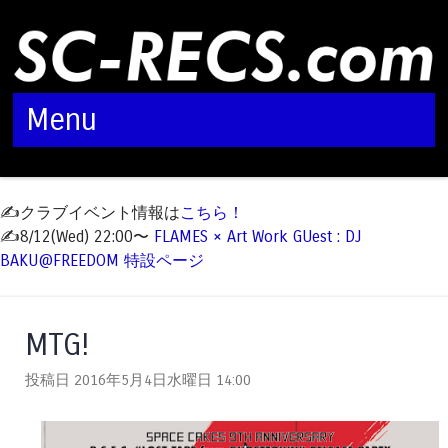
Menu
Skip to content
✍️クラブイベント情報は
こちら！
✍️8/12(Wed) 22:00〜
FLAMES × Art Work GUest : DJ
BAKU@FREEDOM 特設ページ
MTG!
投稿日 2016年5月4日水曜日
14:00