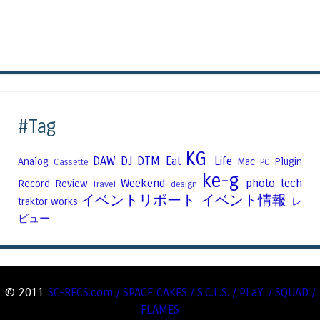
#Tag
KG
DAW
DJ
DTM
Eat
Life
Analog
Mac
Plugin
Cassette
PC
ke-g
Weekend
photo
tech
Record
Review
Travel
design
イベントリポート
イベント情報
traktor
works
レ
ビュー
© 2011
SC-RECS.com / SPACE CAKES / S.C.L.S. / PLaY. / SQUAD /
FLAMES