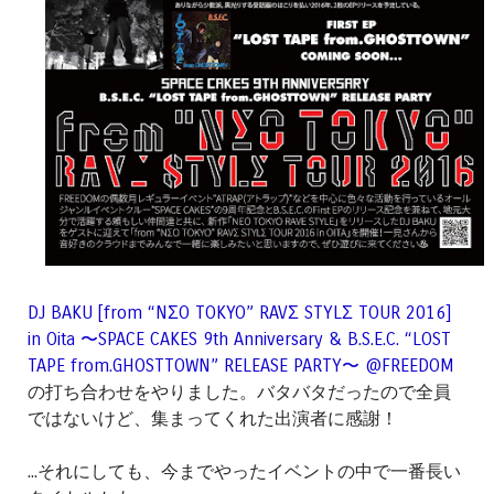
DJ BAKU [from “NΣO TOKYO” RAVΣ STYLΣ TOUR 2016]
in Oita 〜SPACE CAKES 9th Anniversary & B.S.E.C. “LOST
TAPE from.GHOSTTOWN” RELEASE PARTY〜 @FREEDOM
の打ち合わせをやりました。バタバタだったので全員
ではないけど、集まってくれた出演者に感謝！
...それにしても、今までやったイベントの中で一番長い