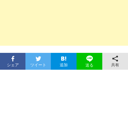
シェア
ツイート
追加
共有
送る