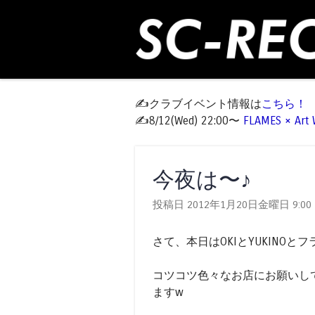
✍️クラブイベント情報は
こちら！
✍️8/12(Wed) 22:00〜
FLAMES × Ar
今夜は〜♪
投稿日 2012年1月20日金曜日
9:00
さて、本日はOKIとYUKINO
コツコツ色々なお店にお願いし
ますw