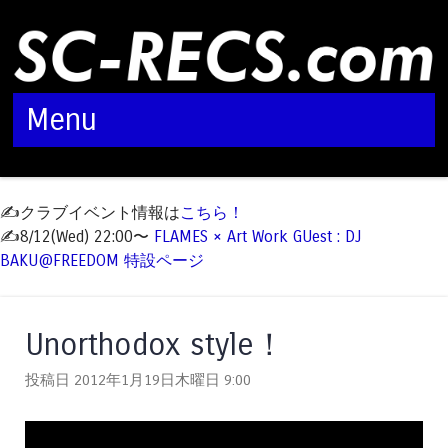
Menu
Skip to content
✍️クラブイベント情報は
こちら！
✍️8/12(Wed) 22:00〜
FLAMES × Art Work GUest : DJ
BAKU@FREEDOM 特設ページ
Unorthodox style！
投稿日 2012年1月19日木曜日
9:00