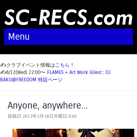
Menu
Skip to content
✍️クラブイベント情報は
こちら！
✍️8/12(Wed) 22:00〜
FLAMES × Art Work GUest : DJ
BAKU@FREEDOM 特設ページ
Anyone, anywhere...
投稿日 2013年3月18日月曜日
8:00